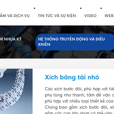
ẨM VÀ DỊCH VỤ
TIN TỨC VÀ SỰ KIỆN
VIDEO
WEB
M NHỰA KỸ
HỆ THỐNG TRUYỀN ĐỘNG VÀ ĐIỀU
KHIỂN
Xích băng tải nhỏ
Các xích bước đôi, phù hợp với t
phụ tùng như thanh, tấm để vận c
phù hợp với nhiều loại thiết kế củ
Chúng bao gồm xích bước đôi, xí
gồm các con lăn nhựa có thể vận c