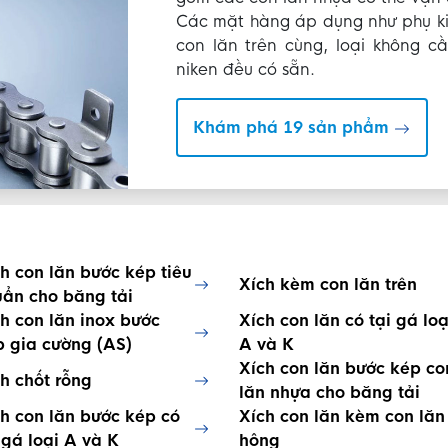
Các mặt hàng áp dụng như phụ kiệ
con lăn trên cùng, loại không cầ
niken đều có sẵn.
Khám phá 19 sản phẩm
h con lăn bước kép tiêu
Xích kèm con lăn trên
uẩn cho băng tải
h con lăn inox bước
Xích con lăn có tại gá loạ
p gia cường (AS)
A và K
Xích con lăn bước kép co
h chốt rỗng
lăn nhựa cho băng tải
h con lăn bước kép có
Xích con lăn kèm con lăn
 gá loại A và K
hông