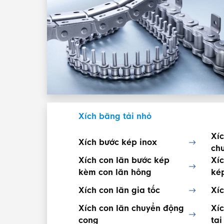
Xích băng tải nhỏ
Xíc
Xích bước kép inox
ch
Xích con lăn bước kép
Xíc
kèm con lăn hông
ké
Xích con lăn gia tốc
Xíc
Xích con lăn chuyển động
Xíc
cong
tai