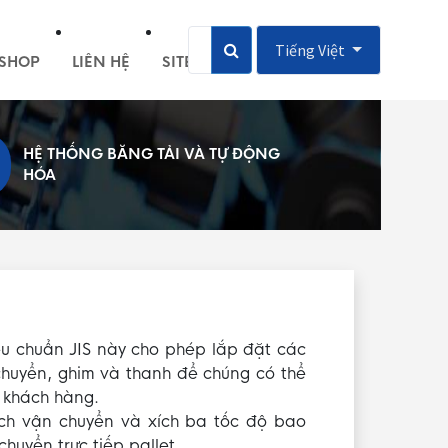
Tiếng Việt
SHOP
LIÊN HỆ
SITEMAP
HỆ THỐNG BĂNG TẢI VÀ TỰ ĐỘNG
HÓA
iêu chuẩn JIS này cho phép lắp đặt các
huyển, ghim và thanh để chúng có thể
a khách hàng.
ch vận chuyển và xích ba tốc độ bao
huyển trực tiếp pallet.