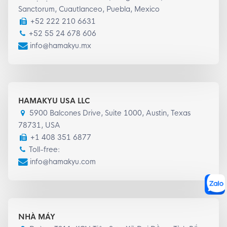
Sanctorum, Cuautlanceo, Puebla, Mexico
+52 222 210 6631
+52 55 24 678 606
info@hamakyu.mx
HAMAKYU USA LLC
5900 Balcones Drive, Suite 1000, Austin, Texas
78731, USA
+1 408 351 6877
Toll-free:
info@hamakyu.com
NHÀ MÁY