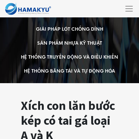
GIẢI PHÁP LÓT CHỐNG DÍNH
SẢN PHẨM NHỰA KỸ THUẬT
HỆ THỐNG TRUYỀN ĐỘNG VÀ ĐIỀU KHIỂN
HỆ THỐNG BĂNG TẢI VÀ TỰ ĐỘNG HÓA
Xích con lăn bước
kép có tai gá loại
A và K