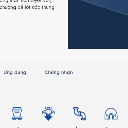
ống mài mòn tuyệt vời),
 chuộng để lót các thùng
Ứng dụng
Chứng nhận