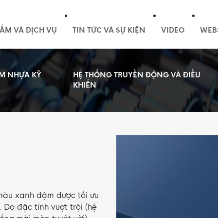
ẨM VÀ DỊCH VỤ
TIN TỨC VÀ SỰ KIỆN
VIDEO
WEB
M NHỰA KỸ
HỆ THỐNG TRUYỀN ĐỘNG VÀ ĐIỀU
KHIỂN
màu xanh đậm được tối ưu
 Do đặc tính vượt trội (hệ