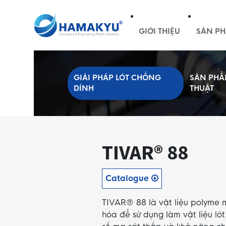
GIỚI THIỆU
SẢN PH
GIẢI PHÁP LÓT CHỐNG
SẢN PHẨ
DÍNH
THUẬT
TIVAR® 88
Catalogue
TIVAR® 88 là vật liệu polyme 
hóa để sử dụng làm vật liệu lót.