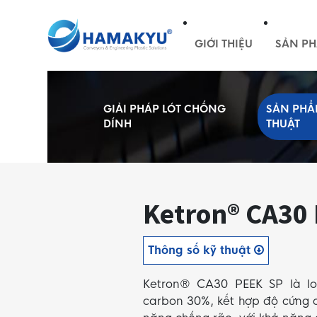
GIỚI THIỆU
SẢN PH
GIẢI PHÁP LÓT CHỐNG
SẢN PHẨ
DÍNH
THUẬT
Ketron® CA30
Thông số kỹ thuật
Ketron® CA30 PEEK SP là lo
carbon 30%, kết hợp độ cứng 