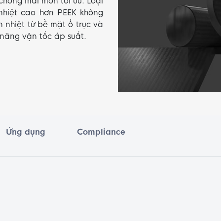
chống mài mòn tối ưu. Loại
hiệt cao hơn PEEK không
 nhiệt từ bề mặt ổ trục và
ả năng vận tốc áp suất.
Ứng dụng
Compliance