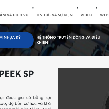
ẨM VÀ DỊCH VỤ
TIN TỨC VÀ SỰ KIỆN
VIDEO
WEB
M NHỰA KỸ
HỆ THỐNG TRUYỀN ĐỘNG VÀ ĐIỀU
KHIỂN
 PEEK SP
ại được gia cố bằng sợi
cao, độ bền cơ học và khả