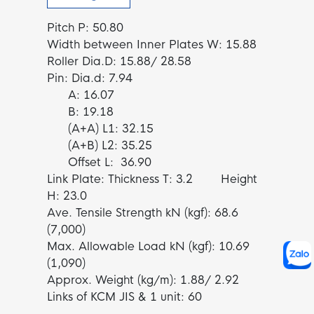
Pitch P: 50.80
Width between Inner Plates W: 15.88
Roller Dia.D: 15.88/ 28.58
Pin: Dia.d: 7.94
A: 16.07
B: 19.18
(A+A) L1: 32.15
(A+B) L2: 35.25
Offset L: 36.90
Link Plate: Thickness T: 3.2 Height
H: 23.0
Ave. Tensile Strength kN (kgf): 68.6
(7,000)
Max. Allowable Load kN (kgf): 10.69
(1,090)
Approx. Weight (kg/m): 1.88/ 2.92
Links of KCM JIS & 1 unit: 60