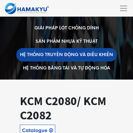
GIẢI PHÁP LÓT CHỐNG DÍNH
SẢN PHẨM NHỰA KỸ THUẬT
HỆ THỐNG TRUYỀN ĐỘNG VÀ ĐIỀU KHIỂN
HỆ THỐNG BĂNG TẢI VÀ TỰ ĐỘNG HÓA
KCM C2080/ KCM
C2082
Catalogue