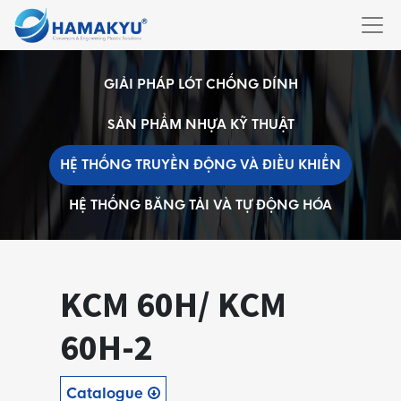
GIẢI PHÁP LÓT CHỐNG DÍNH
SẢN PHẨM NHỰA KỸ THUẬT
HỆ THỐNG TRUYỀN ĐỘNG VÀ ĐIỀU KHIỂN
HỆ THỐNG BĂNG TẢI VÀ TỰ ĐỘNG HÓA
KCM 60H/ KCM
60H-2
Catalogue