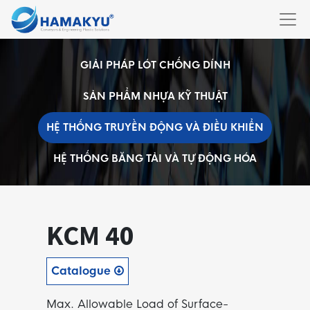
GIẢI PHÁP LÓT CHỐNG DÍNH
SẢN PHẨM NHỰA KỸ THUẬT
HỆ THỐNG TRUYỀN ĐỘNG VÀ ĐIỀU KHIỂN
HỆ THỐNG BĂNG TẢI VÀ TỰ ĐỘNG HÓA
KCM 40
Catalogue
Max. Allowable Load of Surface-