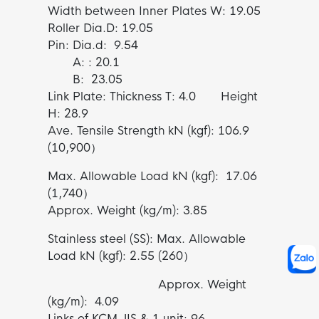
Width between Inner Plates W: 19.05
Roller Dia.D: 19.05
Pin: Dia.d: 9.54
A: : 20.1
B: 23.05
Link Plate: Thickness T: 4.0 Height
H: 28.9
Ave. Tensile Strength kN (kgf): 106.9
(10,900）
Max. Allowable Load kN (kgf): 17.06
(1,740）
Approx. Weight (kg/m): 3.85
Stainless steel (SS): Max. Allowable
Load kN (kgf): 2.55 (260）
Approx. Weight
(kg/m): 4.09
Links of KCM JIS & 1 unit: 96