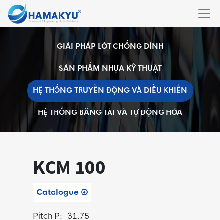
GIẢI PHÁP LÓT CHỐNG DÍNH
SẢN PHẨM NHỰA KỸ THUẬT
HỆ THỐNG TRUYỀN ĐỘNG VÀ ĐIỀU KHIỂN
HỆ THỐNG BĂNG TẢI VÀ TỰ ĐỘNG HÓA
KCM 100
Catalogue
Pitch P: 31.75