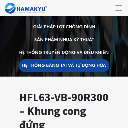
GIẢI PHÁP LÓT CHỐNG DÍNH
SẢN PHẨM NHỰA KỸ THUẬT
HỆ THỐNG TRUYỀN ĐỘNG VÀ ĐIỀU KHIỂN
HỆ THỐNG BĂNG TẢI VÀ TỰ ĐỘNG HÓA
HFL63-VB-90R300
– Khung cong
đứng