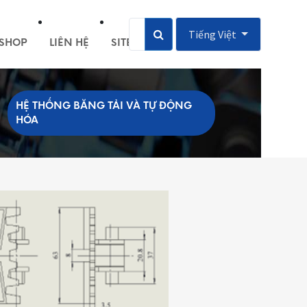
Tiếng Việt
SHOP
LIÊN HỆ
SITEMAP
HỆ THỐNG BĂNG TẢI VÀ TỰ ĐỘNG
HÓA