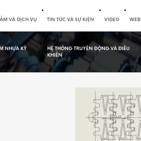
ẨM VÀ DỊCH VỤ
TIN TỨC VÀ SỰ KIỆN
VIDEO
WEB
M NHỰA KỸ
HỆ THỐNG TRUYỀN ĐỘNG VÀ ĐIỀU
KHIỂN