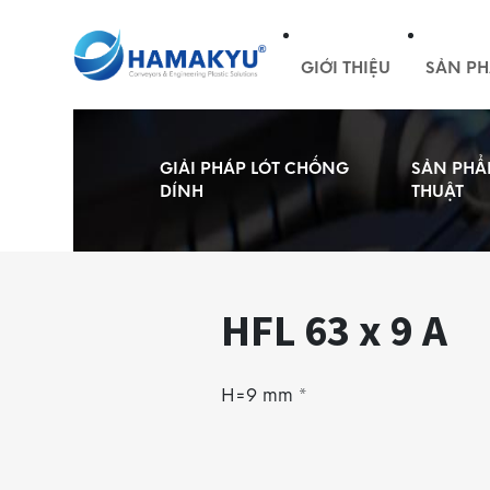
GIỚI THIỆU
SẢN PH
GIẢI PHÁP LÓT CHỐNG
SẢN PHẨ
DÍNH
THUẬT
HFL 63 x 9 A
H=9 mm *