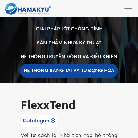
GIẢI PHÁP LÓT CHỐNG DÍNH
SẢN PHẨM NHỰA KỸ THUẬT
HỆ THỐNG TRUYỀN ĐỘNG VÀ ĐIỀU KHIỂN
HỆ THỐNG BĂNG TẢI VÀ TỰ ĐỘNG HÓA
FlexxTend
Catalogue
Với tư cách là Nhà tích hợp hệ thống