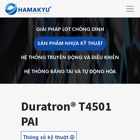
GIẢI PHÁP LÓT CHỐNG DÍNH
SẢN PHẨM NHỰA KỸ THUẬT
HỆ THỐNG TRUYỀN ĐỘNG VÀ ĐIỀU KHIỂN
HỆ THỐNG BĂNG TẢI VÀ TỰ ĐỘNG HÓA
Duratron® T4501
PAI
Thông số kỹ thuật