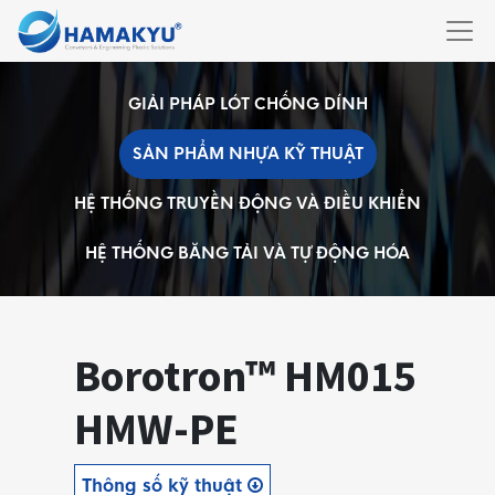
GIẢI PHÁP LÓT CHỐNG DÍNH
SẢN PHẨM NHỰA KỸ THUẬT
HỆ THỐNG TRUYỀN ĐỘNG VÀ ĐIỀU KHIỂN
HỆ THỐNG BĂNG TẢI VÀ TỰ ĐỘNG HÓA
Borotron™ HM015
HMW-PE
Thông số kỹ thuật