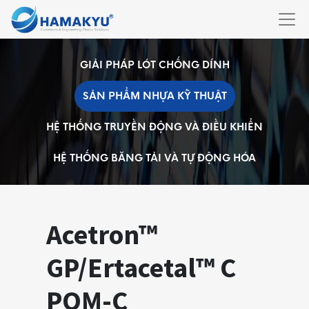
GIẢI PHÁP LÓT CHỐNG DÍNH
SẢN PHẨM NHỰA KỸ THUẬT
HỆ THỐNG TRUYỀN ĐỘNG VÀ ĐIỀU KHIỂN
HỆ THỐNG BĂNG TẢI VÀ TỰ ĐỘNG HÓA
Acetron™
GP/Ertacetal™ C
POM-C