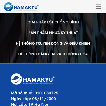
GIẢI PHÁP LÓT CHỐNG DÍNH
SẢN PHẨM NHỰA KỸ THUẬT
HỆ THỐNG TRUYỀN ĐỘNG VÀ ĐIỀU KHIỂN
HỆ THỐNG BĂNG TẢI VÀ TỰ ĐỘNG HÓA
Mã số thuế:
0101080795
Ngày cấp:
08/11/2000
Nơi cấp:
TP Hà Nội